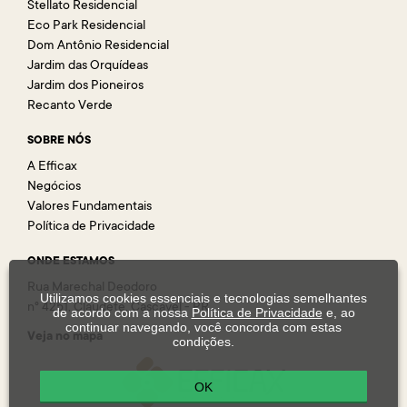
Stellato Residencial
Eco Park Residencial
Dom Antônio Residencial
Jardim das Orquídeas
Jardim dos Pioneiros
Recanto Verde
SOBRE NÓS
A Efficax
Negócios
Valores Fundamentais
Política de Privacidade
ONDE ESTAMOS
Rua Marechal Deodoro
Utilizamos cookies essenciais e tecnologias semelhantes
n° 4251, Claudete, Cascavel - PR
de acordo com a nossa
Política de Privacidade
e, ao
continuar navegando, você concorda com estas
Veja no mapa
condições.
OK