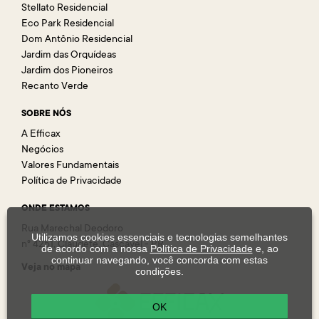
Stellato Residencial
Eco Park Residencial
Dom Antônio Residencial
Jardim das Orquídeas
Jardim dos Pioneiros
Recanto Verde
SOBRE NÓS
A Efficax
Negócios
Valores Fundamentais
Política de Privacidade
ONDE ESTAMOS
Rua Marechal Deodoro
Utilizamos cookies essenciais e tecnologias semelhantes
n° 4251, Claudete, Cascavel - PR
de acordo com a nossa
Política de Privacidade
e, ao
continuar navegando, você concorda com estas
Veja no mapa
condições.
OK