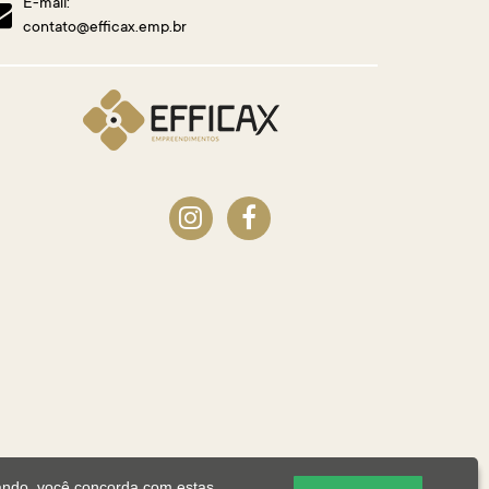
E-mail:
contato@efficax.emp.br
ando, você concorda com estas