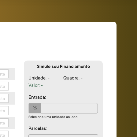
Simule seu Financiamento
sta
Unidade: -
Quadra: -
Valor:
-
sta
Entrada:
sta
R$
sta
Selecione uma unidade ao lado
sta
Parcelas:
sta