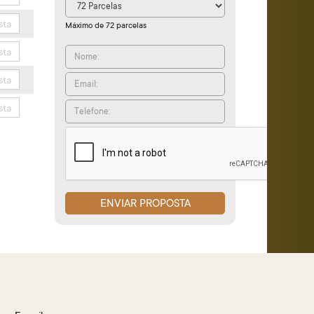
sta
Máximo de 72 parcelas
sta
sta
sta