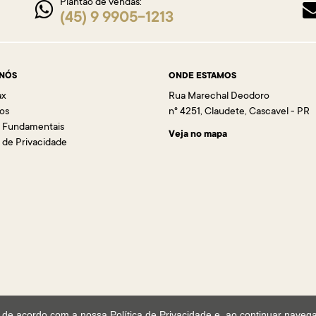
Plantão de vendas:
(45) 9 9905-1213
 NÓS
ONDE ESTAMOS
ax
Rua Marechal Deodoro
os
n° 4251, Claudete, Cascavel - PR
s Fundamentais
Veja no mapa
a de Privacidade
es de acordo com a nossa
Política de Privacidade
e, ao continuar naveg