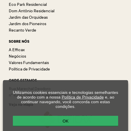
Eco Park Residencial
Dom Antônio Residencial
Jardim das Orquídeas
Jardim dos Pioneiros
Recanto Verde
SOBRE NÓS
A Efficax
Negócios
Valores Fundamentais
Política de Privacidade
ONDE ESTAMOS
Rua Marechal Deodoro
Utilizamos cookies essenciais e tecnologias semelhantes
n° 4251, Claudete, Cascavel - PR
de acordo com a nossa
Política de Privacidade
e, ao
continuar navegando, você concorda com estas
Veja no mapa
condições.
OK